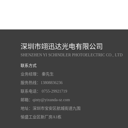
深圳市翊迅达光电有限公司
SHENZHEN YI SCHINDLER PHOTOELECTRIC CO., LTD
联系方式
业务经理： 秦先生
服务热线：13808836236
联系电话： 0755-29921719
邮箱：qinty@yixunda-sz.com
地址：深圳市宝安区航城街道九围
愉盛工业区新厂房A1栋