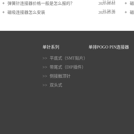
21:54:13
弹簧针连接器价格一般是怎么报的？
磁
2021-04-03
21:58:36
磁吸连接器怎么安装
磁
2023-05-26
10:00:51
单针系列
单排POGO PIN连接器
>> 平底式（SMT贴片）
>> 带尾式（DIP插件）
>> 侧接触顶针
>> 双头式