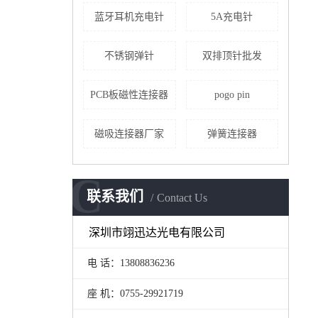
蓝牙耳机充电针
5A充电针
不锈钢弹针
双排顶针批发
PCB板磁性连接器
pogo pin
磁吸连接器厂家
弹簧连接器
C
联系我们
Contact Us
深圳市翊迅达光电有限公司
电 话：13808836236
座 机：0755-29921719