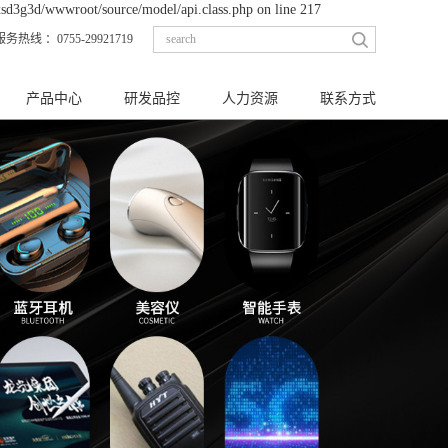
xsd3g3d/wwwroot/source/model/api.class.php on line 217
服务热线 ：0755-29921719
产品中心
研发品控
人力资源
联系方式
单针系列
品质检测
校园招聘
联系
排POGO PIN连接器
生产能力
社会招聘
排POGO PIN连接器
大电流顶针
铜柱螺母
磁吸连接器
弹簧连接器
其他连接器
其他