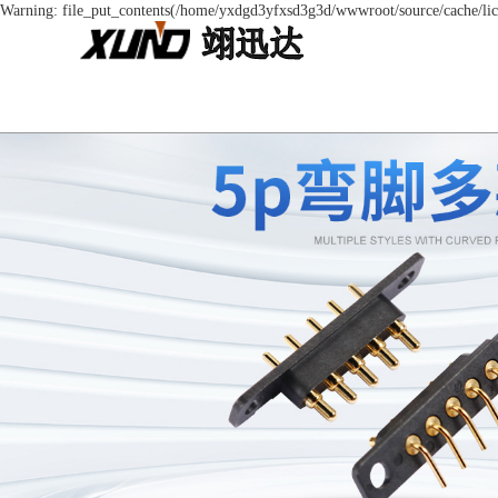
Warning: file_put_contents(/home/yxdgd3yfxsd3g3d/wwwroot/source/cache/lice