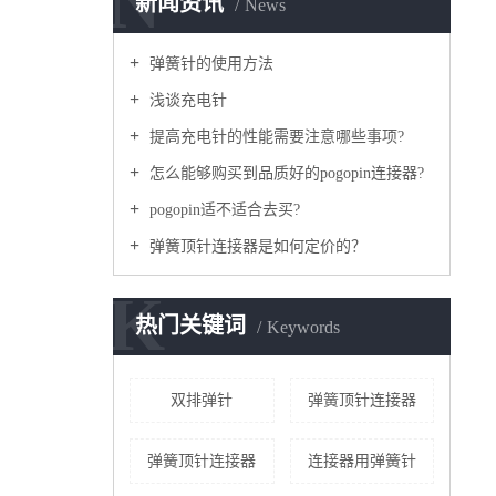
N
新闻资讯
News
弹簧针的使用方法
浅谈充电针
提高充电针的性能需要注意哪些事项?
怎么能够购买到品质好的pogopin连接器?
pogopin适不适合去买?
弹簧顶针连接器是如何定价的？
K
热门关键词
Keywords
双排弹针
弹簧顶针连接器
弹簧顶针连接器
连接器用弹簧针