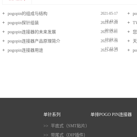
pogopin的组成与结构
p
2021-05-17
18:43:26
pogopin探针组装
T
2023-07-26
09:08:11
pogopin连接器的未来发展
您
2021-12-01
19:03:31
pogopin连接器产品原理简介
天
2021-07-16
17:15:58
pogopin连接器用途
p
2023-08-23
09:13:33
单针系列
单排POGO PIN连接器
>> 平底式（SMT贴片）
>> 带尾式（DIP插件）