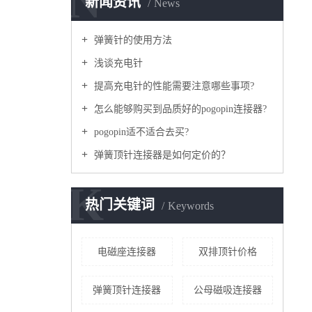
N
新闻资讯
News
弹簧针的使用方法
浅谈充电针
提高充电针的性能需要注意哪些事项?
怎么能够购买到品质好的pogopin连接器?
pogopin适不适合去买?
弹簧顶针连接器是如何定价的？
K
热门关键词
Keywords
电磁座连接器
双排顶针价格
弹簧顶针连接器
公母磁吸连接器