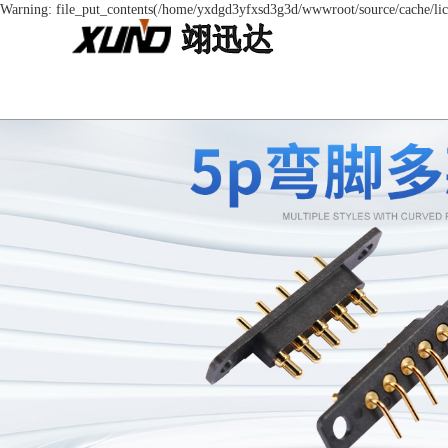
Warning: file_put_contents(/home/yxdgd3yfxsd3g3d/wwwroot/source/cache/lice